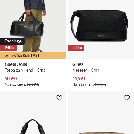
Trending
Prilika
Prilika
extra -25% Kod: LAST
Guess Jeans
Guess
Torba za vikend · Crna
Neseser · Crna
Trenutna cijena
Trenutna cijena
50,99
€
45,99
€
Najniža cijena
56,99 €
Najniža cijena
49,99 €