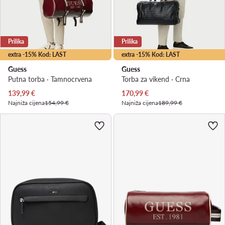
Prilika
Prilika
extra -15% Kod: LAST
extra -15% Kod: LAST
Guess
Guess
Putna torba · Tamnocrvena
Torba za vikend · Crna
Trenutna cijena
Trenutna cijena
139,99
€
170,99
€
Najniža cijena
154,99 €
Najniža cijena
189,99 €