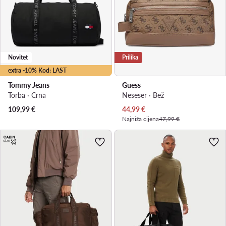
Novitet
Prilika
extra -10% Kod: LAST
Tommy Jeans
Guess
Torba · Crna
Neseser · Bež
Trenutna cijena
109,99
€
44,99
€
Najniža cijena
47,99 €