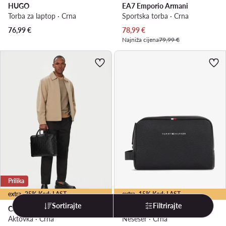
HUGO
EA7 Emporio Armani
Torba za laptop · Crna
Sportska torba · Crna
Trenutna cijena
76,99
€
78,99
€
Najniža cijena
79,99 €
Prilika
extra -25% Kod: LAST
extra -15% Kod: LAST
Sortirajte
Filtrirajte
Calvin Klein
Tommy Hilfiger
Aktovka · Crna
Neseser · Crna