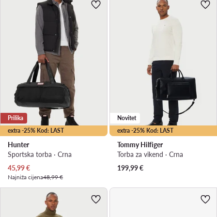
Prilika
Novitet
extra -25% Kod: LAST
extra -25% Kod: LAST
Hunter
Tommy Hilfiger
Sportska torba · Crna
Torba za vikend · Crna
Trenutna cijena
45,99
€
199,99
€
Najniža cijena
48,99 €