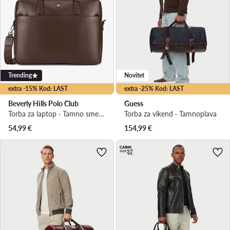
Trending
Novitet
extra -15% Kod: LAST
extra -25% Kod: LAST
Beverly Hills Polo Club
Guess
Torba za laptop · Tamno smeđa
Torba za vikend · Tamnoplava
54,99
€
154,99
€