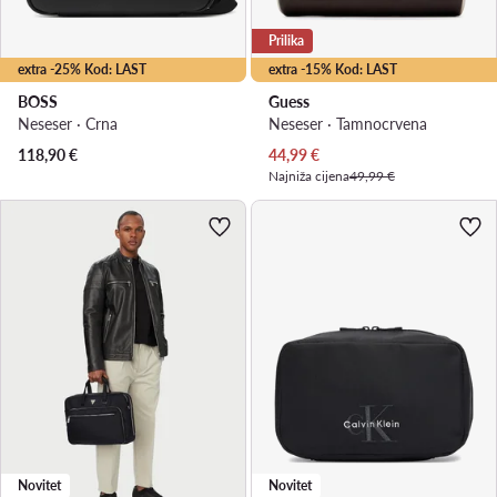
Prilika
extra -25% Kod: LAST
extra -15% Kod: LAST
BOSS
Guess
Neseser · Crna
Neseser · Tamnocrvena
Trenutna cijena
118,90
€
44,99
€
Najniža cijena
49,99 €
Novitet
Novitet