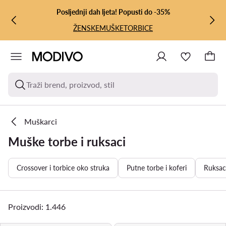
PRIJEĐI NA GLAVNI SADRŽAJ
PRIJEĐI NA PRETRAŽIVANJE
Posljednji dah ljeta! Popusti do -35%
ŽENSKE
MUŠKE
TORBICE
Traži brend, proizvod, stil
Muškarci
Muške torbe i ruksaci
Crossover i torbice oko struka
Putne torbe i koferi
Ruksac
Proizvodi: 1.446