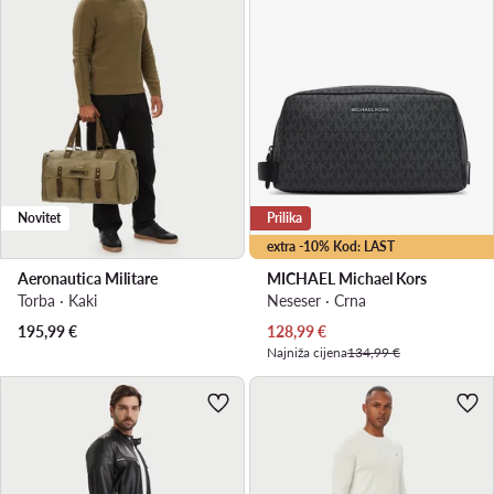
Novitet
Prilika
extra -10% Kod: LAST
Aeronautica Militare
MICHAEL Michael Kors
Torba · Kaki
Neseser · Crna
Trenutna cijena
195,99
€
128,99
€
Najniža cijena
134,99 €