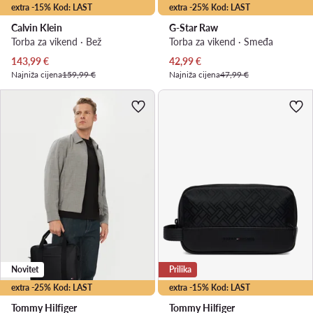
extra -15% Kod: LAST
extra -25% Kod: LAST
Calvin Klein
G-Star Raw
Torba za vikend · Bež
Torba za vikend · Smeđa
Trenutna cijena
Trenutna cijena
143,99
€
42,99
€
Najniža cijena
159,99 €
Najniža cijena
47,99 €
Novitet
Prilika
extra -25% Kod: LAST
extra -15% Kod: LAST
Tommy Hilfiger
Tommy Hilfiger