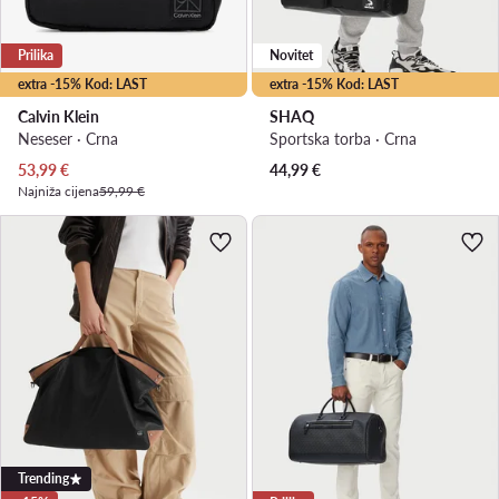
Prilika
Novitet
extra -15% Kod: LAST
extra -15% Kod: LAST
Calvin Klein
SHAQ
Neseser · Crna
Sportska torba · Crna
Trenutna cijena
53,99
€
44,99
€
Najniža cijena
59,99 €
Trending