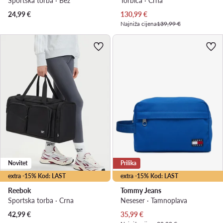
Sportska torba · Bež
Torbica · Crna
Trenutna cijena
24,99
€
130,99
€
Najniža cijena
139,99 €
Novitet
Prilika
extra -15% Kod: LAST
extra -15% Kod: LAST
Reebok
Tommy Jeans
Sportska torba · Crna
Neseser · Tamnoplava
Trenutna cijena
42,99
€
35,99
€