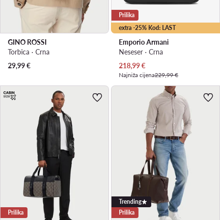
Prilika
extra -25% Kod: LAST
GINO ROSSI
Emporio Armani
Torbica · Crna
Neseser · Crna
Trenutna cijena
29,99
€
218,99
€
Najniža cijena
229,99 €
Trending
Prilika
Prilika