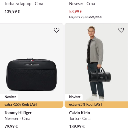
Torba za laptop · Crna
Neseser · Crna
Trenutna cijena
139,99
€
53,99
€
Najniža cijena
59,99 €
Novitet
Novitet
extra -15% Kod: LAST
extra -25% Kod: LAST
Tommy Hilfiger
Calvin Klein
Neseser · Crna
Torba · Crna
79,99
€
139,99
€