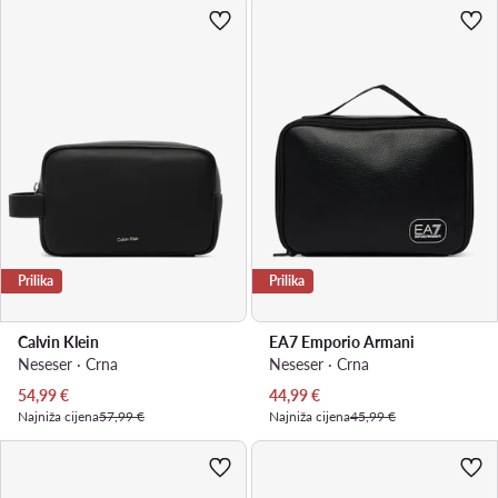
Prilika
Prilika
Calvin Klein
EA7 Emporio Armani
Neseser · Crna
Neseser · Crna
Trenutna cijena
Trenutna cijena
54,99
€
44,99
€
Najniža cijena
57,99 €
Najniža cijena
45,99 €