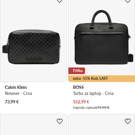
Prilika
extra -15% Kod: LAST
Calvin Klein
BOSS
Neseser · Crna
Torba za laptop · Crna
Trenutna cijena
73,99
€
162,99
€
Najniža cijena
179,99 €