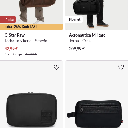
Prilika
Novitet
extra -25% Kod: LAST
G-Star Raw
Aeronautica Militare
Torba za vikend · Smeđa
Torba · Crna
Trenutna cijena
42,99
€
209,99
€
Najniža cijena
45,99 €