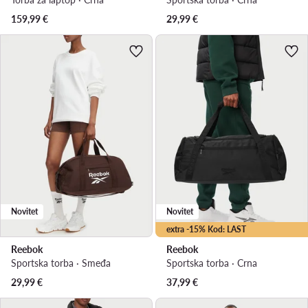
159,99
€
29,99
€
Novitet
Novitet
extra -15% Kod: LAST
Reebok
Reebok
Sportska torba · Smeđa
Sportska torba · Crna
29,99
€
37,99
€