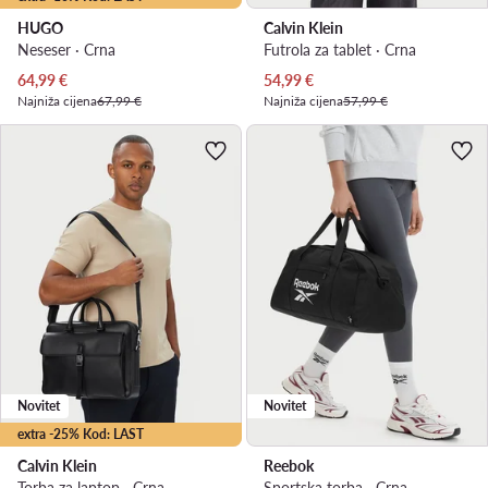
HUGO
Calvin Klein
Neseser · Crna
Futrola za tablet · Crna
Trenutna cijena
Trenutna cijena
64,99
€
54,99
€
Najniža cijena
67,99 €
Najniža cijena
57,99 €
Novitet
Novitet
extra -25% Kod: LAST
Calvin Klein
Reebok
Torba za laptop · Crna
Sportska torba · Crna