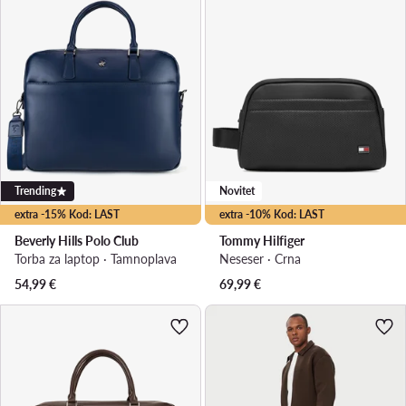
Trending
Novitet
extra -15% Kod: LAST
extra -10% Kod: LAST
Beverly Hills Polo Club
Tommy Hilfiger
Torba za laptop · Tamnoplava
Neseser · Crna
54,99
€
69,99
€