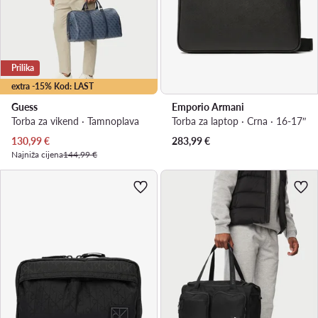
Prilika
extra -15% Kod: LAST
Guess
Emporio Armani
Torba za vikend · Tamnoplava
Torba za laptop · Crna · 16-17″
Trenutna cijena
130,99
€
283,99
€
Najniža cijena
144,99 €