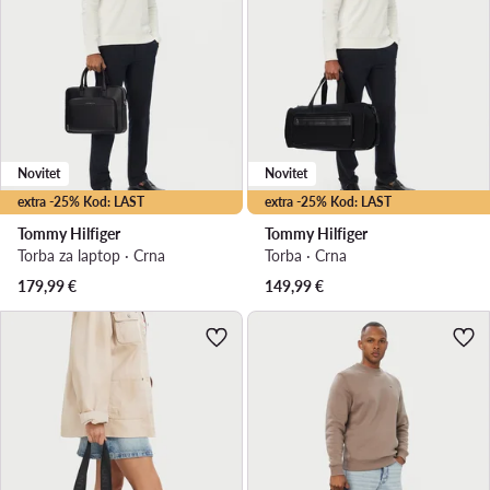
Novitet
Novitet
extra -25% Kod: LAST
extra -25% Kod: LAST
Tommy Hilfiger
Tommy Hilfiger
Torba za laptop · Crna
Torba · Crna
179,99
€
149,99
€