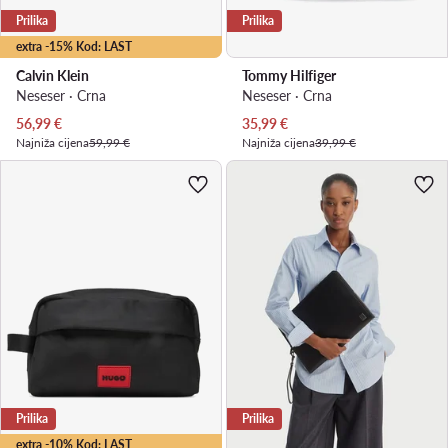
Prilika
Prilika
extra -15% Kod: LAST
Calvin Klein
Tommy Hilfiger
Neseser · Crna
Neseser · Crna
Trenutna cijena
Trenutna cijena
56,99
€
35,99
€
Najniža cijena
59,99 €
Najniža cijena
39,99 €
Prilika
Prilika
extra -10% Kod: LAST