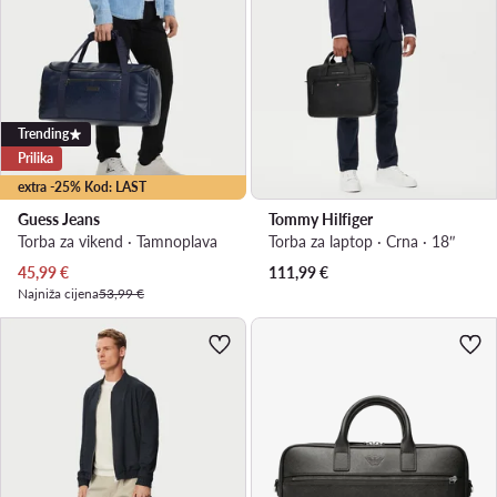
Trending
Prilika
extra -25% Kod: LAST
Guess Jeans
Tommy Hilfiger
Torba za vikend · Tamnoplava
Torba za laptop · Crna · 18″
Trenutna cijena
45,99
€
111,99
€
Najniža cijena
53,99 €