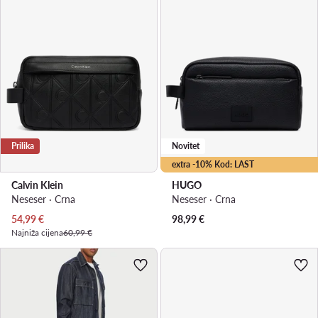
Prilika
Novitet
extra -10% Kod: LAST
Calvin Klein
HUGO
Neseser · Crna
Neseser · Crna
Trenutna cijena
54,99
€
98,99
€
Najniža cijena
60,99 €