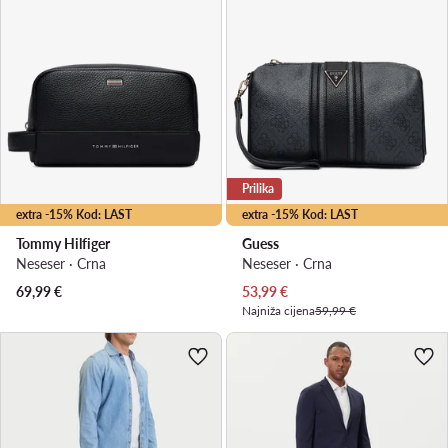
Prilika
extra -15% Kod: LAST
extra -15% Kod: LAST
Tommy Hilfiger
Guess
Neseser · Crna
Neseser · Crna
Trenutna cijena
69,99
€
53,99
€
Najniža cijena
59,99 €