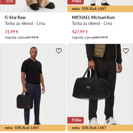
-15%
Prilika
extra -10% Kod: LAST
G-Star Raw
MICHAEL Michael Kors
Torba za vikend · Crna
Torba za vikend · Crna
Trenutna cijena
Trenutna cijena
31,99
€
427,99
€
Najniža cijena
37,99 €
Najniža cijena
449,99 €
Prilika
extra -10% Kod: LAST
extra -10% Kod: LAST