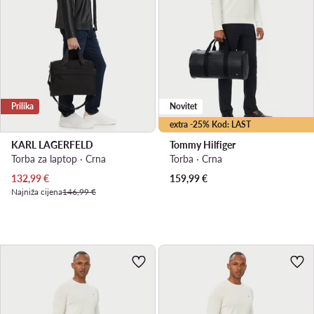
Prilika
Novitet
extra -25% Kod: LAST
KARL LAGERFELD
Tommy Hilfiger
Torba za laptop · Crna
Torba · Crna
Trenutna cijena
132,99
€
159,99
€
Najniža cijena
146,99 €