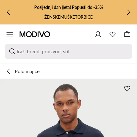
PRIJEĐI NA GLAVNI SADRŽAJ
PRIJEĐI NA PRETRAŽIVANJE
Posljednji dah ljeta! Popusti do -35%
ŽENSKE
MUŠKE
TORBICE
Traži brend, proizvod, stil
Polo majice