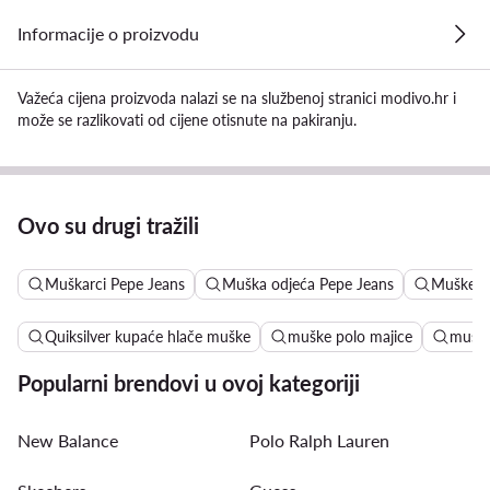
Informacije o proizvodu
Važeća cijena proizvoda nalazi se na službenoj stranici modivo.hr i
može se razlikovati od cijene otisnute na pakiranju.
Ovo su drugi tražili
Muškarci Pepe Jeans
Muška odjeća Pepe Jeans
Muške T 
Quiksilver kupaće hlače muške
muške polo majice
muške
Popularni brendovi u ovoj kategoriji
New Balance
Polo Ralph Lauren