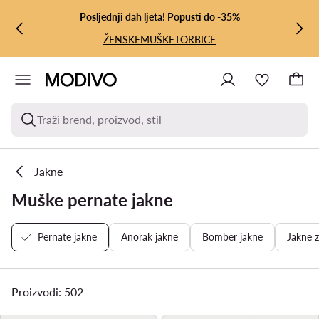
PRIJEĐI NA GLAVNI SADRŽAJ
PRIJEĐI NA PRETRAŽIVANJE
Posljednji dah ljeta! Popusti do -35%
ŽENSKE
MUŠKE
TORBICE
Traži brend, proizvod, stil
Jakne
Muške pernate jakne
Pernate jakne
Anorak jakne
Bomber jakne
Jakne z
Proizvodi: 502