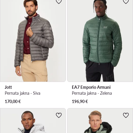
Jott
EA7 Emporio Armani
Pernata jakna · Siva
Pernata jakna · Zelena
170,00
€
196,90
€