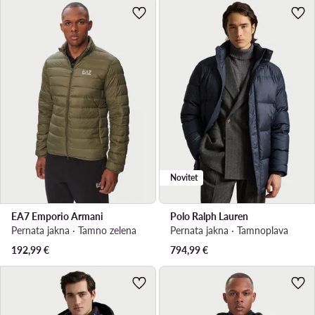
Novitet
EA7 Emporio Armani
Polo Ralph Lauren
Pernata jakna · Tamno zelena
Pernata jakna · Tamnoplava
192,99
€
794,99
€