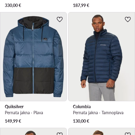
330,00
€
187,99
€
Quiksilver
Columbia
Pernata jakna · Plava
Pernata jakna · Tamnoplava
149,99
€
130,00
€