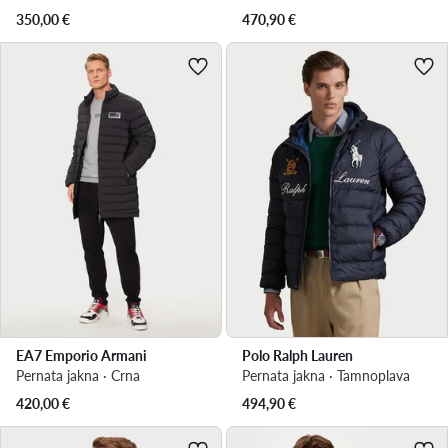
350,00
€
470,90
€
EA7 Emporio Armani
Polo Ralph Lauren
Pernata jakna · Crna
Pernata jakna · Tamnoplava
420,00
€
494,90
€