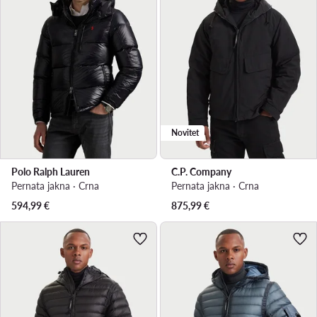
Novitet
Polo Ralph Lauren
C.P. Company
Pernata jakna · Crna
Pernata jakna · Crna
594,99
€
875,99
€