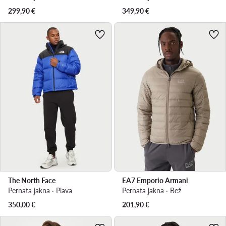
299,90
€
349,90
€
The North Face
EA7 Emporio Armani
Pernata jakna · Plava
Pernata jakna · Bež
350,00
€
201,90
€