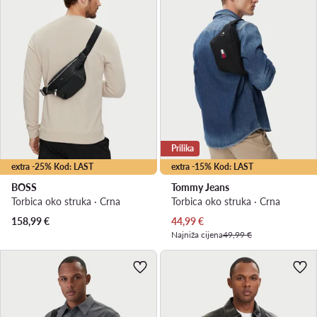
Prilika
extra -25% Kod: LAST
extra -15% Kod: LAST
BOSS
Tommy Jeans
Torbica oko struka · Crna
Torbica oko struka · Crna
Trenutna cijena
158,99
€
44,99
€
Najniža cijena
49,99 €