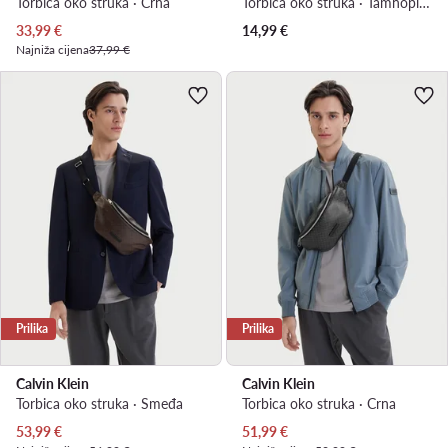
Torbica oko struka · Crna
Torbica oko struka · Tamnoplava
Trenutna cijena
33,99
€
14,99
€
Najniža cijena
37,99 €
Prilika
Prilika
Calvin Klein
Calvin Klein
Torbica oko struka · Smeđa
Torbica oko struka · Crna
Trenutna cijena
Trenutna cijena
53,99
€
51,99
€