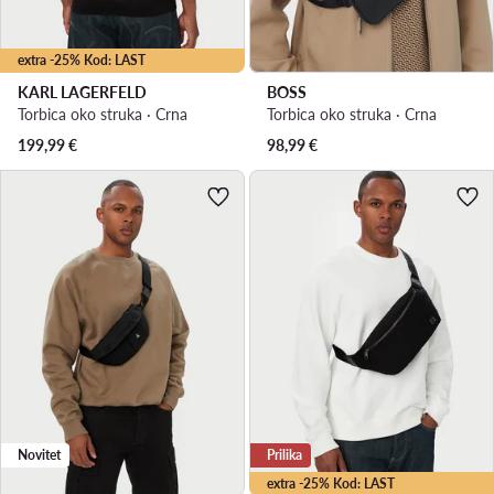
extra -25% Kod: LAST
KARL LAGERFELD
BOSS
Torbica oko struka · Crna
Torbica oko struka · Crna
199,99
€
98,99
€
Novitet
Prilika
extra -25% Kod: LAST