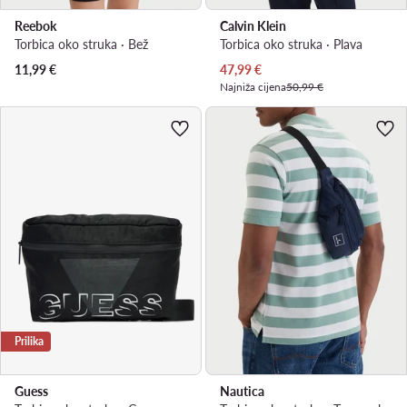
Reebok
Calvin Klein
Torbica oko struka · Bež
Torbica oko struka · Plava
Trenutna cijena
11,99
€
47,99
€
Najniža cijena
50,99 €
Prilika
Guess
Nautica