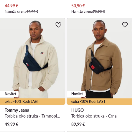
Trenutna cijena
Trenutna cijena
44,99
€
50,90
€
Najniža cijena
49,99 €
Najniža cijena
70,90 €
Novitet
Novitet
extra -10% Kod: LAST
extra -10% Kod: LAST
Tommy Jeans
HUGO
Torbica oko struka · Tamnoplava
Torbica oko struka · Crna
49,99
€
89,99
€