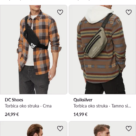
DC Shoes
Quiksilver
Torbica oko struka · Crna
Torbica oko struka · Tamno siva
24,99
€
14,99
€