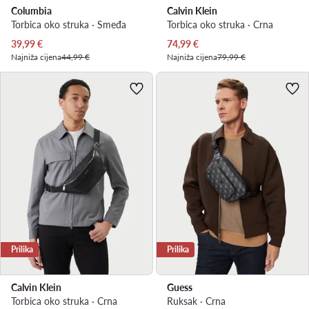
Columbia
Calvin Klein
Torbica oko struka · Smeđa
Torbica oko struka · Crna
Trenutna cijena
Trenutna cijena
39,99
€
74,99
€
Najniža cijena
44,99 €
Najniža cijena
79,99 €
Prilika
Prilika
Calvin Klein
Guess
Torbica oko struka · Crna
Ruksak · Crna