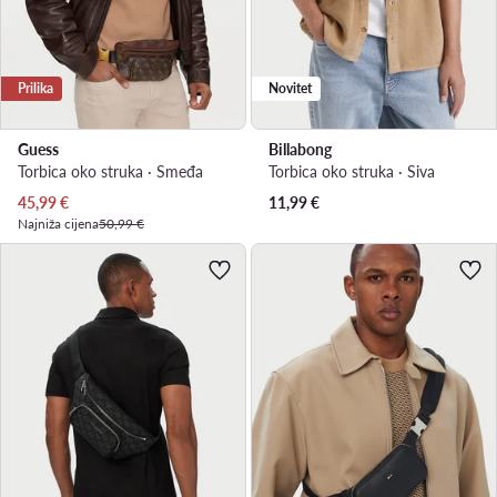
Prilika
Novitet
Guess
Billabong
Torbica oko struka · Smeđa
Torbica oko struka · Siva
Trenutna cijena
45,99
€
11,99
€
Najniža cijena
50,99 €