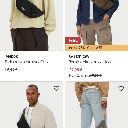
Prilika
extra -25% Kod: LAST
Reebok
G-Star Raw
Torbica oko struka · Crna
Torbica oko struka · Kaki
Trenutna cijena
16,99
€
32,99
€
Najniža cijena
37,99 €