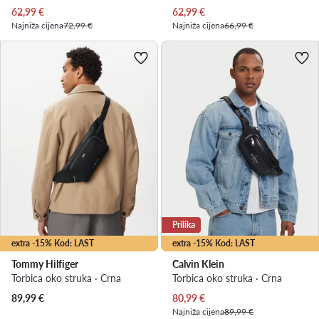
Trenutna cijena
Trenutna cijena
62,99
€
62,99
€
Najniža cijena
72,99 €
Najniža cijena
66,99 €
Prilika
extra -15% Kod: LAST
extra -15% Kod: LAST
Tommy Hilfiger
Calvin Klein
Torbica oko struka · Crna
Torbica oko struka · Crna
Trenutna cijena
89,99
€
80,99
€
Najniža cijena
89,99 €