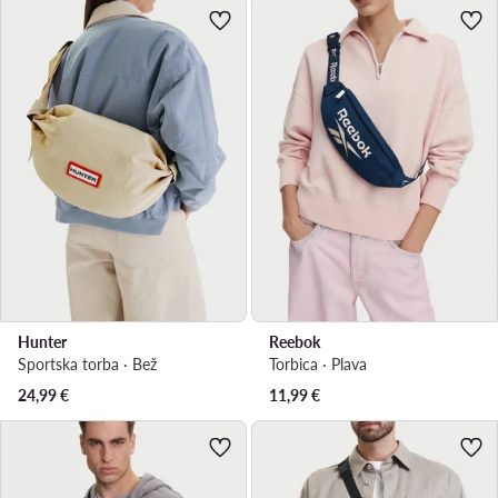
Hunter
Reebok
Sportska torba · Bež
Torbica · Plava
24,99
€
11,99
€