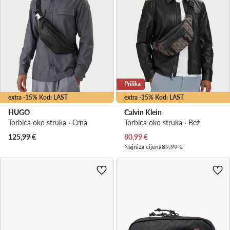
Prilika
extra -15% Kod: LAST
extra -15% Kod: LAST
HUGO
Calvin Klein
Torbica oko struka · Crna
Torbica oko struka · Bež
Trenutna cijena
125,99
€
80,99
€
Najniža cijena
89,99 €