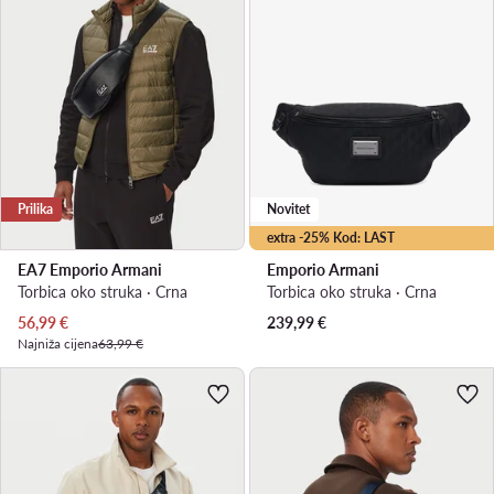
Prilika
Novitet
extra -25% Kod: LAST
EA7 Emporio Armani
Emporio Armani
Torbica oko struka · Crna
Torbica oko struka · Crna
Trenutna cijena
56,99
€
239,99
€
Najniža cijena
63,99 €