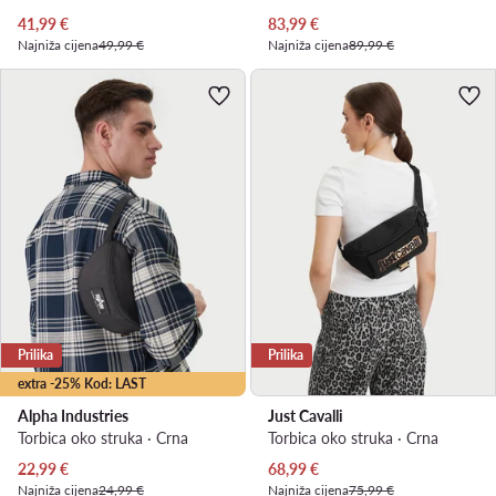
Trenutna cijena
Trenutna cijena
41,99
€
83,99
€
Najniža cijena
49,99 €
Najniža cijena
89,99 €
Prilika
Prilika
extra -25% Kod: LAST
Alpha Industries
Just Cavalli
Torbica oko struka · Crna
Torbica oko struka · Crna
Trenutna cijena
Trenutna cijena
22,99
€
68,99
€
Najniža cijena
24,99 €
Najniža cijena
75,99 €