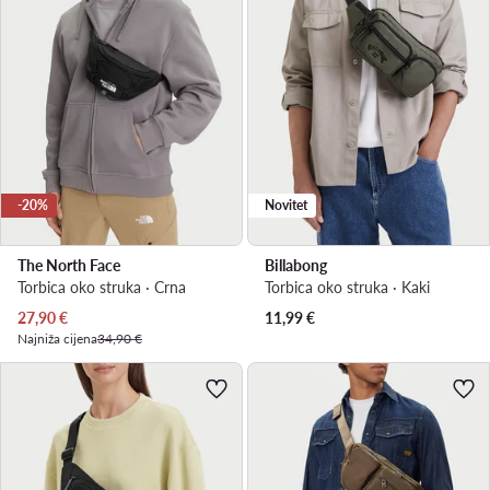
-20%
Novitet
The North Face
Billabong
Torbica oko struka · Crna
Torbica oko struka · Kaki
Trenutna cijena
27,90
€
11,99
€
Najniža cijena
34,90 €