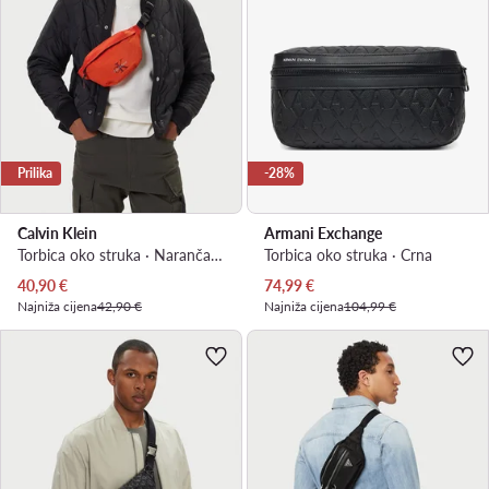
Prilika
-28%
Calvin Klein
Armani Exchange
Torbica oko struka · Narančasta
Torbica oko struka · Crna
Trenutna cijena
Trenutna cijena
40,90
€
74,99
€
Najniža cijena
42,90 €
Najniža cijena
104,99 €