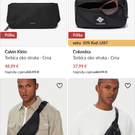
Prilika
Prilika
extra -10% Kod: LAST
Calvin Klein
Columbia
Torbica oko struka · Crna
Torbica oko struka · Crna
Trenutna cijena
Trenutna cijena
48,99
€
37,99
€
Najniža cijena
53,99 €
Najniža cijena
40,99 €