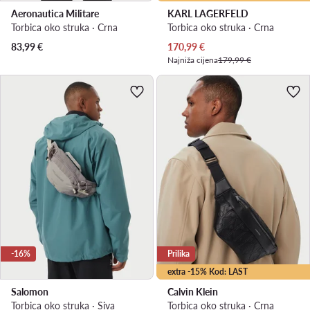
Aeronautica Militare
KARL LAGERFELD
Torbica oko struka · Crna
Torbica oko struka · Crna
Trenutna cijena
83,99
€
170,99
€
Najniža cijena
179,99 €
-16%
Prilika
extra -15% Kod: LAST
Salomon
Calvin Klein
Torbica oko struka · Siva
Torbica oko struka · Crna