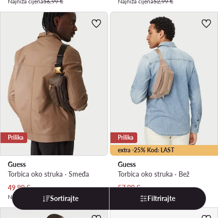
Najniža cijena
56,99 €
Najniža cijena
52,99 €
Prilika
Prilika
extra -25% Kod: LAST
Guess
Guess
Torbica oko struka · Smeđa
Torbica oko struka · Bež
Trenutna cijena
Trenutna cijena
49,99
€
57,99
€
Najniža cijena
54,99 €
Najniža cijena
62,99 €
Sortirajte
Filtrirajte