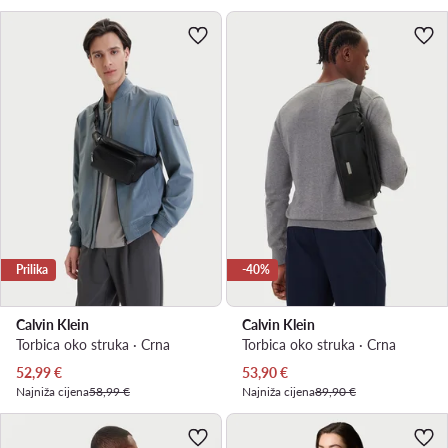
Prilika
-40%
Calvin Klein
Calvin Klein
Torbica oko struka · Crna
Torbica oko struka · Crna
Trenutna cijena
Trenutna cijena
52,99
€
53,90
€
Najniža cijena
58,99 €
Najniža cijena
89,90 €