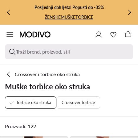
PRIJEĐI NA GLAVNI SADRŽAJ
PRIJEĐI NA PRETRAŽIVANJE
Posljednji dah ljeta! Popusti do -35%
ŽENSKE
MUŠKE
TORBICE
Traži brend, proizvod, stil
Crossover i torbice oko struka
Muške torbice oko struka
Torbice oko struka
Crossover torbice
Proizvodi: 122