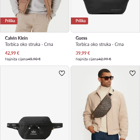
Prilika
Prilika
Calvin Klein
Guess
Torbica oko struka · Crna
Torbica oko struka · Crna
Trenutna cijena
Trenutna cijena
42,99
€
39,99
€
Najniža cijena
45,90 €
Najniža cijena
42,99 €