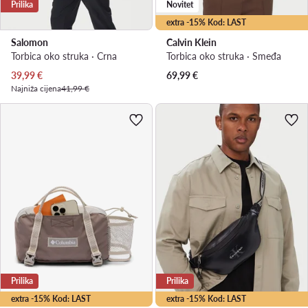
Prilika
Novitet
extra -15% Kod: LAST
Salomon
Calvin Klein
Torbica oko struka · Crna
Torbica oko struka · Smeđa
Trenutna cijena
39,99
€
69,99
€
Najniža cijena
41,99 €
Prilika
Prilika
extra -15% Kod: LAST
extra -15% Kod: LAST