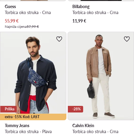
Guess
Billabong
Torbica oko struka · Crna
Torbica oko struka · Crna
Trenutna cijena
55,99
€
11,99
€
Najniža cijena
57,99 €
Prilika
-28%
extra -15% Kod: LAST
Tommy Jeans
Calvin Klein
Torbica oko struka · Plava
Torbica oko struka · Crna