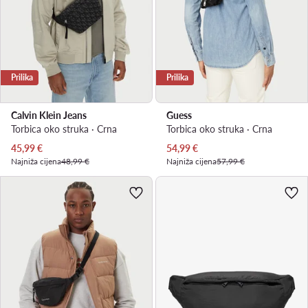
Prilika
Prilika
Calvin Klein Jeans
Guess
Torbica oko struka · Crna
Torbica oko struka · Crna
Trenutna cijena
Trenutna cijena
45,99
€
54,99
€
Najniža cijena
48,99 €
Najniža cijena
57,99 €