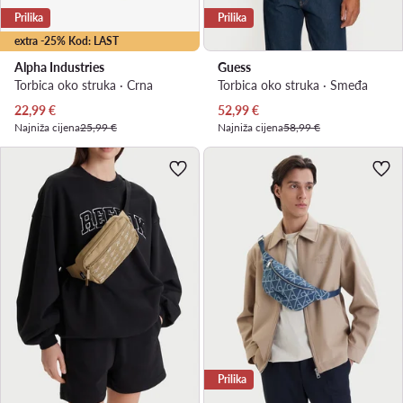
Prilika
Prilika
extra -25% Kod: LAST
Alpha Industries
Guess
Torbica oko struka · Crna
Torbica oko struka · Smeđa
Trenutna cijena
Trenutna cijena
22,99
€
52,99
€
Najniža cijena
25,99 €
Najniža cijena
58,99 €
Prilika