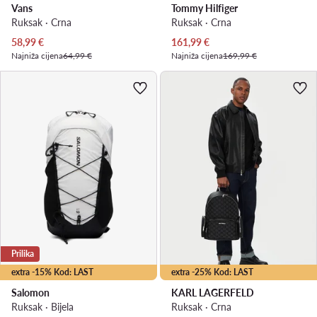
Vans
Tommy Hilfiger
Ruksak · Crna
Ruksak · Crna
Trenutna cijena
Trenutna cijena
58,99
€
161,99
€
Najniža cijena
64,99 €
Najniža cijena
169,99 €
Prilika
extra -15% Kod: LAST
extra -25% Kod: LAST
Salomon
KARL LAGERFELD
Ruksak · Bijela
Ruksak · Crna