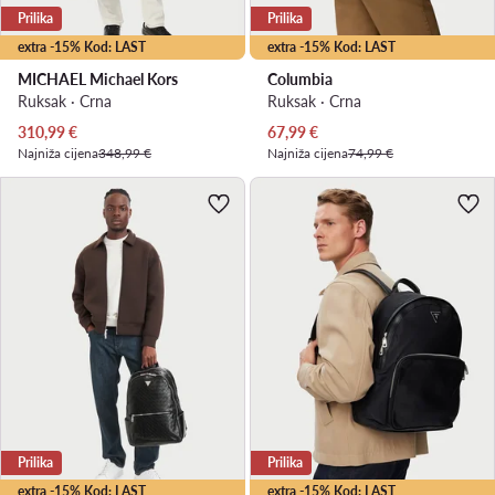
Prilika
Prilika
extra -15% Kod: LAST
extra -15% Kod: LAST
MICHAEL Michael Kors
Columbia
Ruksak · Crna
Ruksak · Crna
Trenutna cijena
Trenutna cijena
310,99
€
67,99
€
Najniža cijena
348,99 €
Najniža cijena
74,99 €
Prilika
Prilika
extra -15% Kod: LAST
extra -15% Kod: LAST