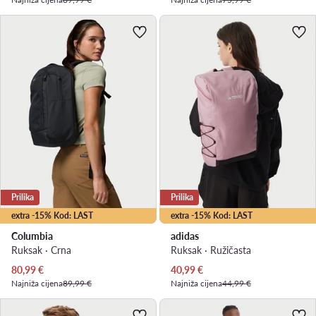
Prilika
Prilika
extra -15% Kod: LAST
extra -15% Kod: LAST
Columbia
adidas
Ruksak · Crna
Ruksak · Ružičasta
Trenutna cijena
Trenutna cijena
80,99
€
40,99
€
Najniža cijena
89,99 €
Najniža cijena
44,99 €