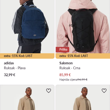
Prilika
extra -15% Kod: LAST
extra -15% Kod: LAST
adidas
Salomon
Ruksak · Plava
Ruksak · Crna
Trenutna cijena
32,99
€
85,99
€
Najniža cijena
94,99 €