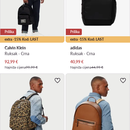
Prilika
Prilika
extra -15% Kod: LAST
extra -15% Kod: LAST
Calvin Klein
adidas
Ruksak · Crna
Ruksak · Crna
Trenutna cijena
Trenutna cijena
92,99
€
40,99
€
Najniža cijena
99,99 €
Najniža cijena
44,99 €