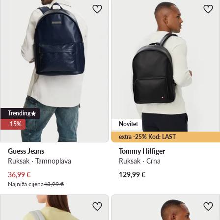
Trending
-15%
Novitet
extra -25% Kod: LAST
Guess Jeans
Tommy Hilfiger
Ruksak · Tamnoplava
Ruksak · Crna
Trenutna cijena
36,99
€
129,99
€
Najniža cijena
43,99 €