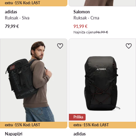
extra -15% Kod: LAST
adidas
Salomon
Ruksak · Siva
Ruksak · Crna
Trenutna cijena
79,99
€
91,99
€
Najniža cijena
96,99 €
Prilika
extra -15% Kod: LAST
extra -15% Kod: LAST
Napapijri
adidas