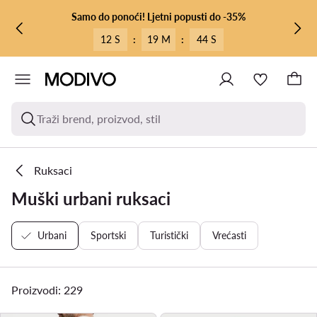
PRIJEĐI NA GLAVNI SADRŽAJ
PRIJEĐI NA PRETRAŽIVANJE
Samo do ponoći! Ljetni popusti do -35%
12 S
:
19 M
:
42 S
Traži brend, proizvod, stil
Ruksaci
Muški urbani ruksaci
Urbani
Sportski
Turistički
Vrećasti
Proizvodi: 229