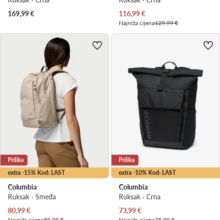
Trenutna cijena
169,99
€
116,99
€
Najniža cijena
129,99 €
Prilika
Prilika
extra -15% Kod: LAST
extra -10% Kod: LAST
Columbia
Columbia
Ruksak · Smeđa
Ruksak · Crna
Trenutna cijena
Trenutna cijena
80,99
€
73,99
€
Najniža cijena
89,99 €
Najniža cijena
75,99 €