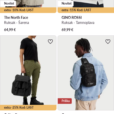
Novitet
Novitet
extra -10% Kod: LAST
extra -15% Kod: LAST
The North Face
GINO ROSSI
Ruksak · Šarena
Ruksak · Tamnoplava
64,99
€
69,99
€
Prilika
extra -25% Kod: LAST