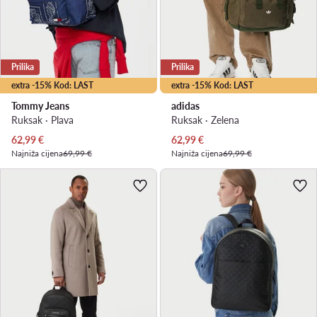
Prilika
Prilika
extra -15% Kod: LAST
extra -15% Kod: LAST
Tommy Jeans
adidas
Ruksak · Plava
Ruksak · Zelena
Trenutna cijena
Trenutna cijena
62,99
€
62,99
€
Najniža cijena
69,99 €
Najniža cijena
69,99 €