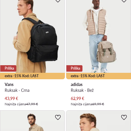
Prilika
Prilika
extra -15% Kod: LAST
extra -15% Kod: LAST
Vans
adidas
Ruksak · Crna
Ruksak · Bež
Trenutna cijena
Trenutna cijena
43,99
€
62,99
€
Najniža cijena
47,99 €
Najniža cijena
69,99 €