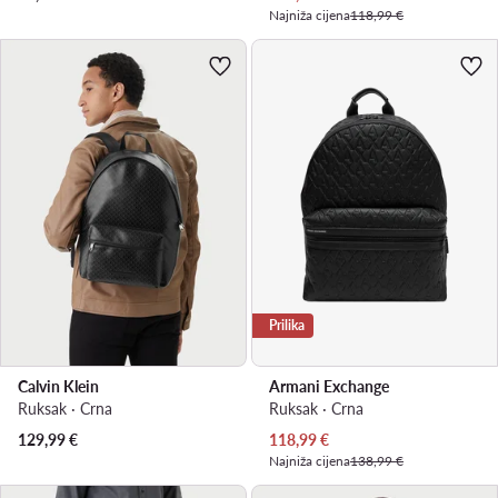
Najniža cijena
118,99 €
Prilika
Calvin Klein
Armani Exchange
Ruksak · Crna
Ruksak · Crna
Trenutna cijena
129,99
€
118,99
€
Najniža cijena
138,99 €