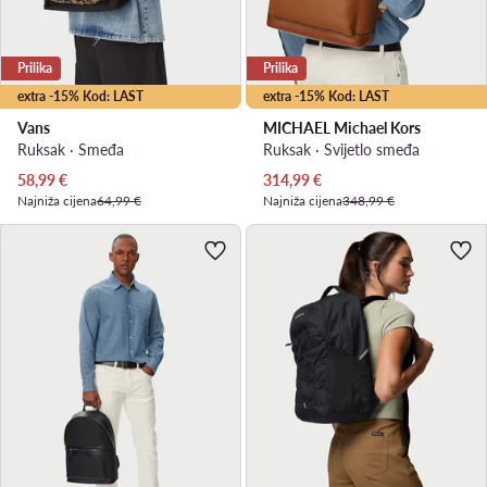
Prilika
Prilika
extra -15% Kod: LAST
extra -15% Kod: LAST
Vans
MICHAEL Michael Kors
Ruksak · Smeđa
Ruksak · Svijetlo smeđa
Trenutna cijena
Trenutna cijena
58,99
€
314,99
€
Najniža cijena
64,99 €
Najniža cijena
348,99 €