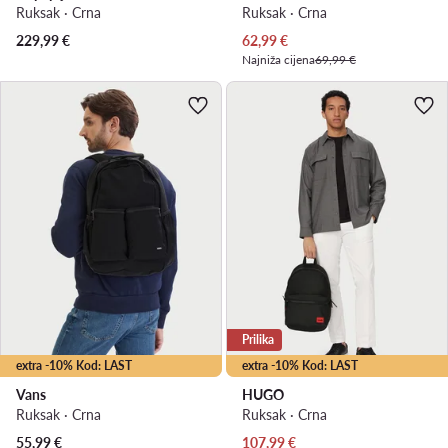
Ruksak · Crna
Ruksak · Crna
Trenutna cijena
229,99
€
62,99
€
Najniža cijena
69,99 €
Prilika
extra -10% Kod: LAST
extra -10% Kod: LAST
Vans
HUGO
Ruksak · Crna
Ruksak · Crna
Trenutna cijena
55,99
€
107,99
€