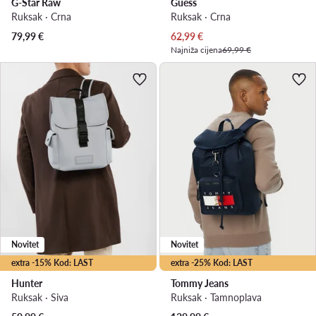
G-Star Raw
Guess
Ruksak · Crna
Ruksak · Crna
Trenutna cijena
79,99
€
62,99
€
Najniža cijena
69,99 €
Novitet
Novitet
extra -15% Kod: LAST
extra -25% Kod: LAST
Hunter
Tommy Jeans
Ruksak · Siva
Ruksak · Tamnoplava