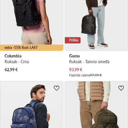
Prilika
extra -15% Kod: LAST
Columbia
Guess
Ruksak · Crna
Ruksak · Tamno smeđa
Trenutna cijena
62,99
€
93,99
€
Najniža cijena
97,99 €