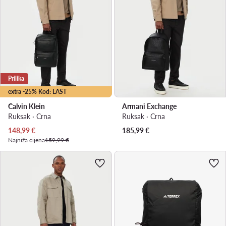
Prilika
extra -25% Kod: LAST
Calvin Klein
Armani Exchange
Ruksak · Crna
Ruksak · Crna
Trenutna cijena
148,99
€
185,99
€
Najniža cijena
159,99 €