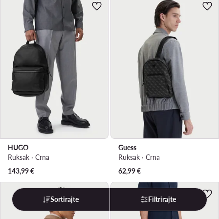
HUGO
Guess
Ruksak · Crna
Ruksak · Crna
143,99
€
62,99
€
Sortirajte
Filtrirajte