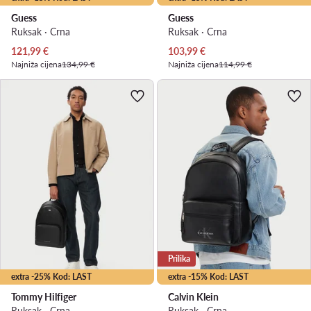
Guess
Guess
Ruksak · Crna
Ruksak · Crna
Trenutna cijena
Trenutna cijena
121,99
€
103,99
€
Najniža cijena
134,99 €
Najniža cijena
114,99 €
Prilika
extra -25% Kod: LAST
extra -15% Kod: LAST
Tommy Hilfiger
Calvin Klein
Ruksak · Crna
Ruksak · Crna