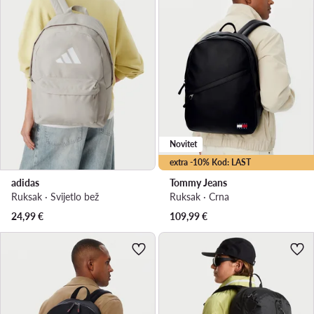
Novitet
extra -10% Kod: LAST
adidas
Tommy Jeans
Ruksak · Svijetlo bež
Ruksak · Crna
24,99
€
109,99
€