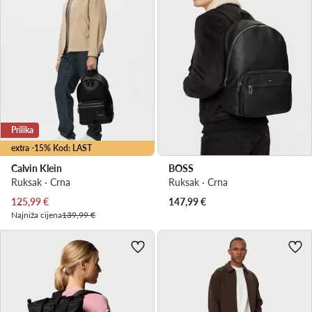
Prilika
extra -15% Kod: LAST
Calvin Klein
BOSS
Ruksak · Crna
Ruksak · Crna
Trenutna cijena
125,99
€
147,99
€
Najniža cijena
139,99 €