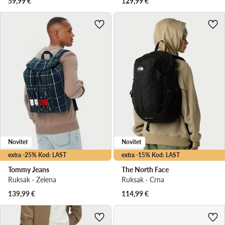
59,99
€
129,99
€
Novitet
Novitet
extra -25% Kod: LAST
extra -15% Kod: LAST
Tommy Jeans
The North Face
Ruksak · Zelena
Ruksak · Crna
139,99
€
114,99
€