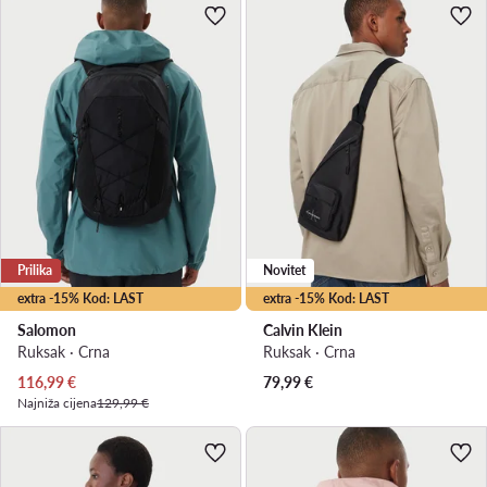
Prilika
Novitet
extra -15% Kod: LAST
extra -15% Kod: LAST
Salomon
Calvin Klein
Ruksak · Crna
Ruksak · Crna
Trenutna cijena
116,99
€
79,99
€
Najniža cijena
129,99 €