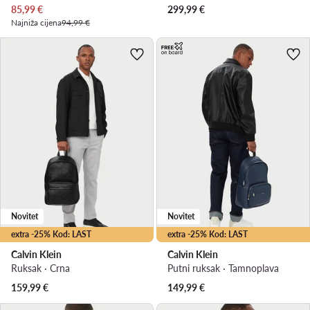
Trenutna cijena
85,99
€
299,99
€
Najniža cijena
94,99 €
Novitet
Novitet
extra -25% Kod: LAST
extra -25% Kod: LAST
Calvin Klein
Calvin Klein
Ruksak · Crna
Putni ruksak · Tamnoplava
159,99
€
149,99
€