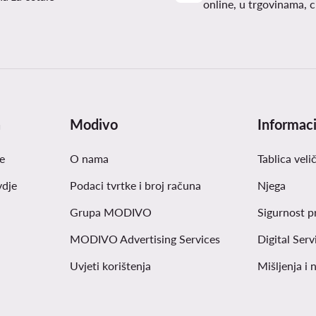
online, u trgovinama, c
a
Modivo
Informaci
e
O nama
Tablica veli
vdje
Podaci tvrtke i broj računa
Njega
Grupa MODIVO
Sigurnost p
MODIVO Advertising Services
Digital Serv
Uvjeti korištenja
Mišljenja i 