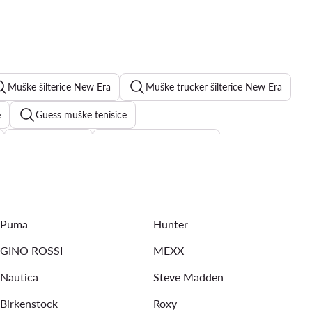
Muške šilterice New Era
Muške trucker šilterice New Era
e
Guess muške tenisice
muške torbe
Reebok muški ruksaci
muške majice bez rukava
Puma muške tenisice
Puma
Hunter
GINO ROSSI
MEXX
Nautica
Steve Madden
Birkenstock
Roxy