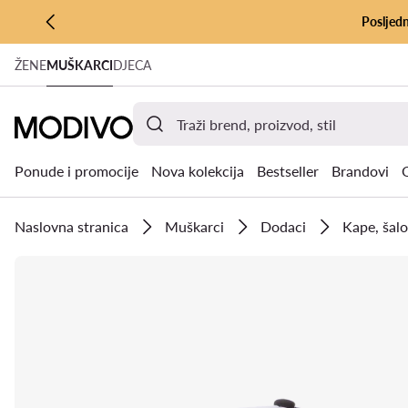
Posljedn
PRIJEĐI NA GLAVNI SADRŽAJ
ŽENE
MUŠKARCI
DJECA
PRIJEĐI NA PRETRAŽIVANJE
Ponude i promocije
Nova kolekcija
Bestseller
Brandovi
Naslovna stranica
Muškarci
Dodaci
Kape, šalo