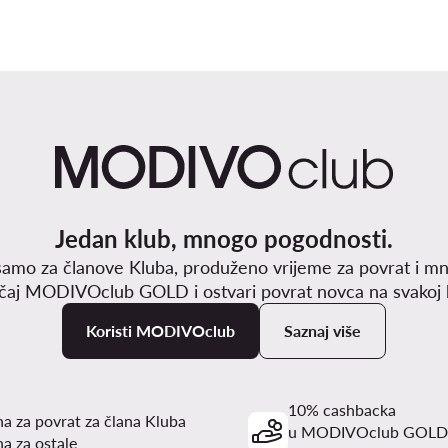
Jedan klub, mnogo pogodnosti.
samo za članove Kluba, produženo vrijeme za povrat i mn
učaj MODIVOclub GOLD i ostvari povrat novca na svakoj k
Koristi MODIVOclub
Saznaj više
10% cashbacka
a za povrat za člana Kluba
u MODIVOclub GOLD
a za ostale