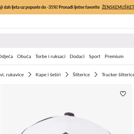
ji dah ljeta uz popuste do -35%! Pronađi ljetne favorite
ŽENSKE
MUŠKE
Odjeća
Obuća
Torbe i ruksaci
Dodaci
Sport
Premium
vi, rukavice
Kape i šeširi
Šilterice
Trucker šilteric