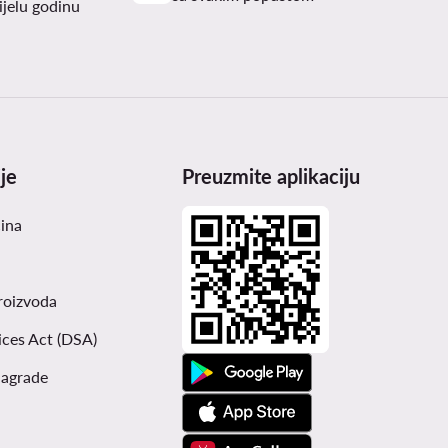
ijelu godinu
je
Preuzmite aplikaciju
čina
roizvoda
ices Act (DSA)
nagrade