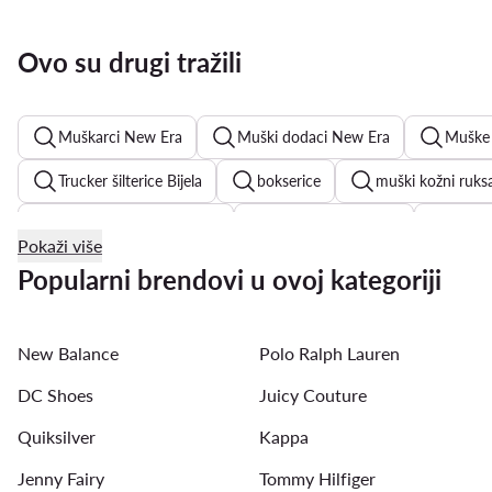
Ovo su drugi tražili
Muškarci New Era
Muški dodaci New Era
Muške 
Trucker šilterice Bijela
bokserice
muški kožni ruks
Quiksilver muški ruksaci
muške polo majice
Hunte
Pokaži više
muške kožne sandale
muške putne torbe
muške ci
Popularni brendovi u ovoj kategoriji
New Balance
Polo Ralph Lauren
DC Shoes
Juicy Couture
Quiksilver
Kappa
Jenny Fairy
Tommy Hilfiger