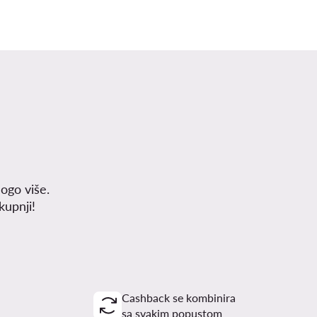
ogo više.
upnji!
Cashback se kombinira
sa svakim popustom