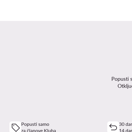
Popusti 
Otklj
Popusti samo
30 dan
za članove Kluba
14 dan