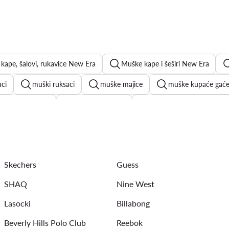
kape, šalovi, rukavice New Era
Muške kape i šeširi New Era
aci
muški ruksaci
muške majice
muške kupaće gać
r muški ruksaci
havajske košulje
muške sunčane naočale
pele za ljeto
muške kupaće hlače
crne muške novčanike
Skechers
Guess
SHAQ
Nine West
Lasocki
Billabong
Beverly Hills Polo Club
Reebok