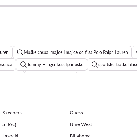
auren
Muške casual majice i majice od flisa Polo Ralph Lauren
kserice
Tommy Hilfiger košulje muške
sportske kratke hla
upaće gaće
bijele košulje muške
muške polo majice
muške traper košulje
Billabong kupa
ške
muške majice Billabong
muške kupaće hlače
bi
Skechers
Guess
SHAQ
Nine West
Lasocki
Billabong