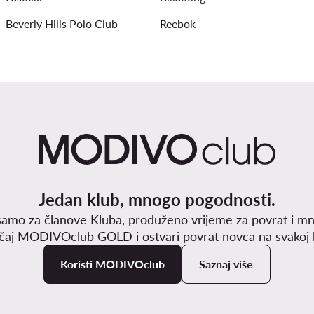
Beverly Hills Polo Club
Reebok
Jedan klub, mnogo pogodnosti.
samo za članove Kluba, produženo vrijeme za povrat i mn
učaj MODIVOclub GOLD i ostvari povrat novca na svakoj k
Koristi MODIVOclub
Saznaj više