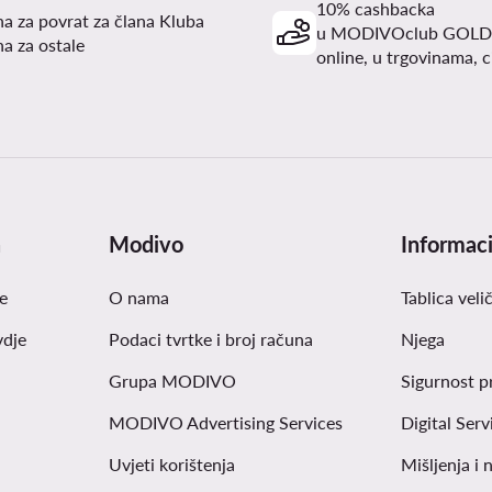
10% cashbacka
a za povrat za člana Kluba
u MODIVOclub GOLD
a za ostale
online, u trgovinama, c
a
Modivo
Informaci
e
O nama
Tablica veli
vdje
Podaci tvrtke i broj računa
Njega
Grupa MODIVO
Sigurnost p
MODIVO Advertising Services
Digital Serv
Uvjeti korištenja
Mišljenja i 