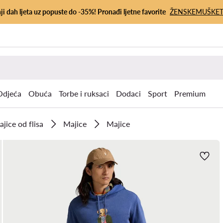
ji dah ljeta uz popuste do -35%! Pronađi ljetne favorite
ŽENSKE
MUŠKE
Odjeća
Obuća
Torbe i ruksaci
Dodaci
Sport
Premium
ajice od flisa
Majice
Majice