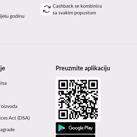
Cashback se kombinira
sa svakim popustom
ijelu godinu
je
Preuzmite aplikaciju
čina
roizvoda
ices Act (DSA)
nagrade