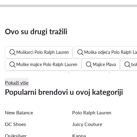
Ovo su drugi tražili
Muškarci Polo Ralph Lauren
Muška odjeća Polo Ralph L
Muške majice Polo Ralph Lauren
Majice Plava
bo
muške kratke traper hlače
muške majice
muške k
Pokaži više
crne košulje muške
Quiksilver kupaće hlače muške
Popularni brendovi u ovoj kategoriji
Reebok kratke hlače muške
G-Star Raw kratke hlače mu
New Balance
Polo Ralph Lauren
muške majice bez rukava
crne muške majice
DC Shoes
Juicy Couture
Quiksilver
Kappa