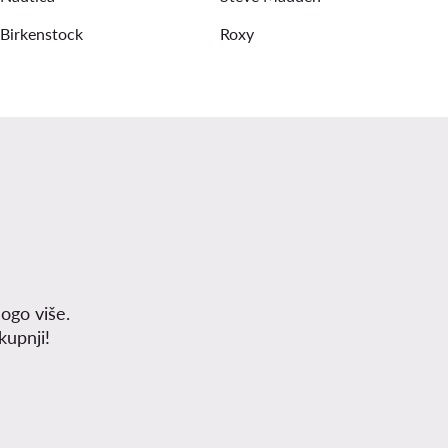
Birkenstock
Roxy
ogo više.
upnji!