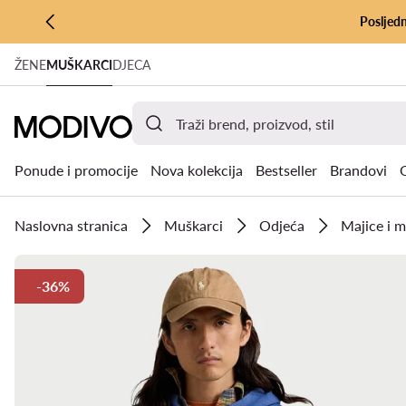
Posljedn
PRIJEĐI NA GLAVNI SADRŽAJ
ŽENE
MUŠKARCI
DJECA
PRIJEĐI NA PRETRAŽIVANJE
Ponude i promocije
Nova kolekcija
Bestseller
Brandovi
Naslovna stranica
Muškarci
Odjeća
Majice i m
-36%