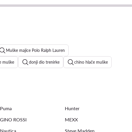
Muške majice Polo Ralph Lauren
če muške
donji dio trenirke
chino hlače muške
će hlače muške
lanene košulje muške
havajske košulje
jele muške majice
adidas kratke hlače muške
Puma
Hunter
GINO ROSSI
MEXX
Nautica
Steve Madden