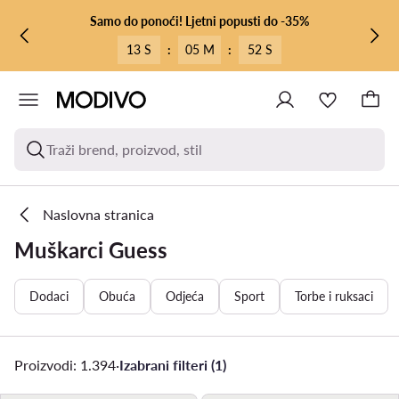
PRIJEĐI NA GLAVNI SADRŽAJ
PRIJEĐI NA PRETRAŽIVANJE
Samo do ponoći! Ljetni popusti do -35%
13 S
:
05 M
:
50 S
Traži brend, proizvod, stil
Naslovna stranica
Muškarci Guess
Dodaci
Obuća
Odjeća
Sport
Torbe i ruksaci
Proizvodi: 1.394
·
Izabrani filteri (1)