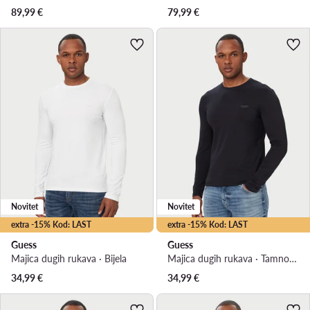
89,99
€
79,99
€
Novitet
Novitet
extra -15% Kod: LAST
extra -15% Kod: LAST
Guess
Guess
Majica dugih rukava · Bijela
Majica dugih rukava · Tamnoplava
34,99
€
34,99
€