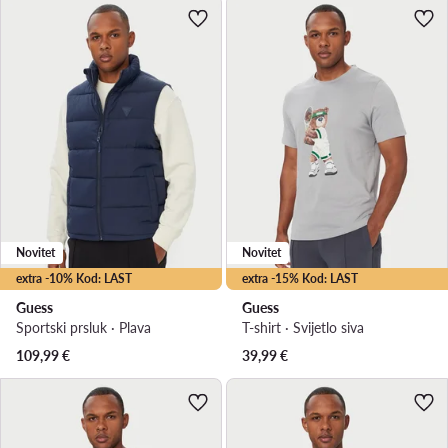
Novitet
Novitet
extra -10% Kod: LAST
extra -15% Kod: LAST
Guess
Guess
Sportski prsluk · Plava
T-shirt · Svijetlo siva
109,99
€
39,99
€