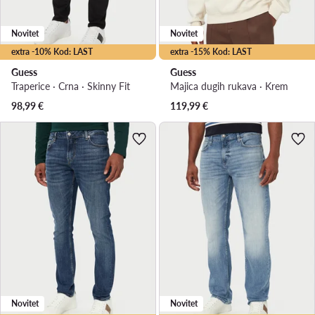
Novitet
Novitet
extra -10% Kod: LAST
extra -15% Kod: LAST
Guess
Guess
Traperice · Crna · Skinny Fit
Majica dugih rukava · Krem
98,99
€
119,99
€
Novitet
Novitet