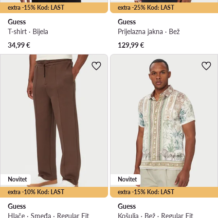
extra -15% Kod: LAST
extra -25% Kod: LAST
Guess
Guess
T-shirt · Bijela
Prijelazna jakna · Bež
34,99
€
129,99
€
Novitet
Novitet
extra -10% Kod: LAST
extra -15% Kod: LAST
Guess
Guess
Hlače · Smeđa · Regular Fit
Košulja · Bež · Regular Fit