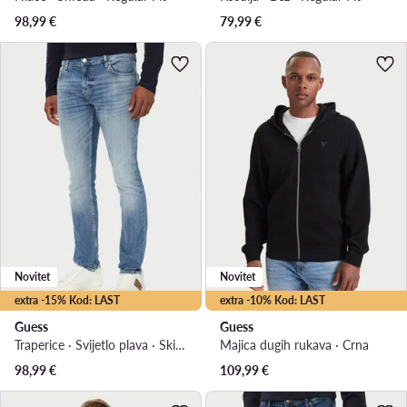
98,99
€
79,99
€
Novitet
Novitet
extra -15% Kod: LAST
extra -10% Kod: LAST
Guess
Guess
Traperice · Svijetlo plava · Skinny Fit
Majica dugih rukava · Crna
98,99
€
109,99
€