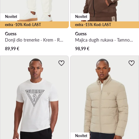
Novitet
Novitet
extra -10% Kod: LAST
extra -15% Kod: LAST
Guess
Guess
Donji dio trenerke · Krem · Regular Fit
Majica dugih rukava · Tamno smeđa
89,99
€
98,99
€
Novitet