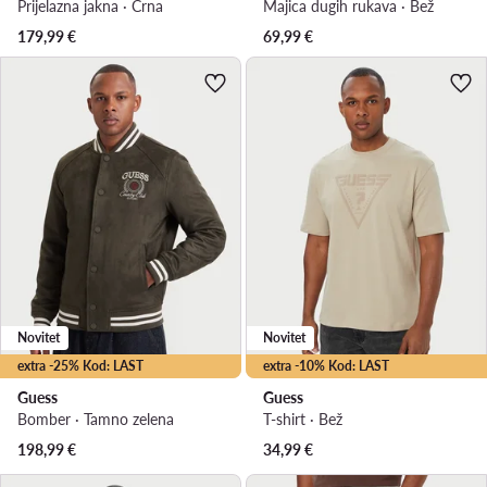
Prijelazna jakna · Crna
Majica dugih rukava · Bež
179,99
€
69,99
€
Novitet
Novitet
extra -25% Kod: LAST
extra -10% Kod: LAST
Guess
Guess
Bomber · Tamno zelena
T-shirt · Bež
198,99
€
34,99
€