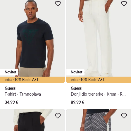
Novitet
Novitet
extra -10% Kod: LAST
extra -10% Kod: LAST
Guess
Guess
T-shirt · Tamnoplava
Donji dio trenerke · Krem · Regular Fit
34,99
€
89,99
€