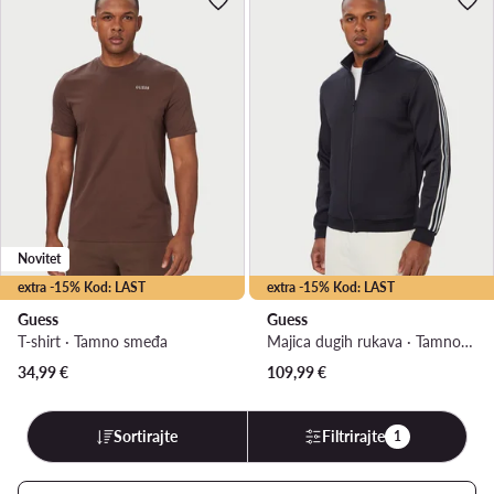
Novitet
extra -15% Kod: LAST
extra -15% Kod: LAST
Guess
Guess
T-shirt · Tamno smeđa
Majica dugih rukava · Tamnoplava
34,99
€
109,99
€
Sortirajte
Filtrirajte
1