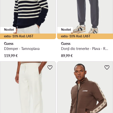
Novitet
Novitet
extra -10% Kod: LAST
extra -10% Kod: LAST
Guess
Guess
Džemper · Tamnoplava
Donji dio trenerke · Plava · Regular Fit
119,99
€
89,99
€